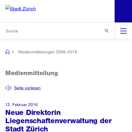
N
S
Zur Bereichsauswahl
Zur Hilfsnavigation
Zum Inhalt
Zur Suche
Suche
Global
Navigation
Medienmitteilungen 2008–2019
[no
title]
Medienmitteilung
Seite vorlesen
12. Februar 2016
Neue Direktorin
Liegenschaftenverwaltung der
Stadt Zürich