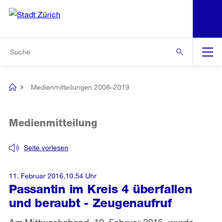
N
S
Zur Bereichsauswahl
Zur Hilfsnavigation
Zum Inhalt
Zur Suche
Suche
Global
Navigation
Medienmitteilungen 2008–2019
[no
title]
Medienmitteilung
Seite vorlesen
11. Februar 2016,10.54 Uhr
Passantin im Kreis 4 überfallen
und beraubt - Zeugenaufruf
Am Mittwochabend, 10. Februar 2016, wurde