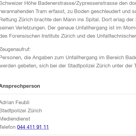
Schweizer Höhe Badenerstrasse/Zypressenstrasse den dor
herannahenden Tram erfasst, zu Boden geschleudert und sch
Rettung Zürich brachte den Mann ins Spital. Dort erlag de
seinen Verletzungen. Der genaue Unfallhergang ist im Mome
des Forensischen Instituts Zürich und des Unfalltechnischen
Zeugenaufruf:
Personen, die Angaben zum Unfallhergang im Bereich Bad
werden gebeten, sich bei der Stadtpolizei Zürich unter de
Weitere
Ansprechperson
Informationen
Adrian Feubli
Stadtpolizei Zürich
Mediendienst
Telefon
044 411 91 11