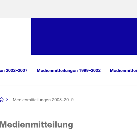
Sprunglink:
Navigation
sauswahl
vigation
m Inhalt
r Suche
gen 2002–2007
Medienmitteilungen 1999–2002
Medienmittei
Medienmitteilungen 2008–2019
[no
title]
Medienmitteilung