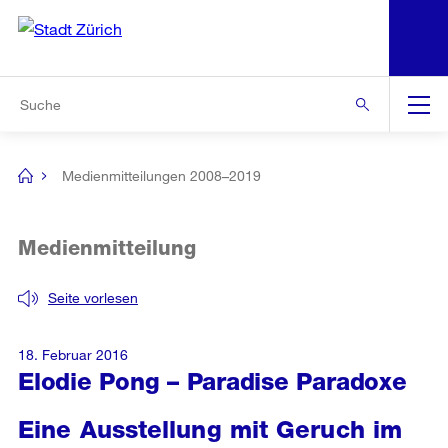
N
S
Zur Bereichsauswahl
Zur Hilfsnavigation
Zum Inhalt
Zur Suche
Suche
Global
Navigation
Medienmitteilungen 2008–2019
[no
title]
Medienmitteilung
Seite vorlesen
18. Februar 2016
Elodie Pong – Paradise Paradoxe
Eine Ausstellung mit Geruch im