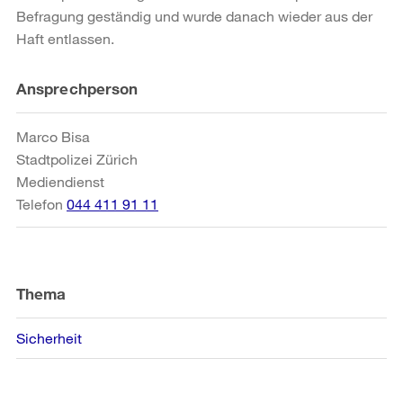
Befragung geständig und wurde danach wieder aus der
Haft entlassen.
Weitere
Ansprechperson
Informationen
Marco Bisa
Stadtpolizei Zürich
Mediendienst
Telefon
044 411 91 11
Thema
Sicherheit