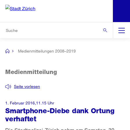
N
S
Zur Bereichsauswahl
Zur Hilfsnavigation
Zum Inhalt
Zur Suche
Suche
Global
Navigation
Medienmitteilungen 2008–2019
[no
title]
Medienmitteilung
Seite vorlesen
1. Februar 2016,11.15 Uhr
Smartphone-Diebe dank Ortung
verhaftet
Die Stadtpolizei Zürich nahm am Samstag, 30.