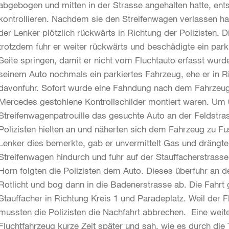
abgebogen und mitten in der Strasse angehalten hatte, ents
kontrollieren. Nachdem sie den Streifenwagen verlassen h
der Lenker plötzlich rückwärts in Richtung der Polizisten. D
trotzdem fuhr er weiter rückwärts und beschädigte ein parki
Seite springen, damit er nicht vom Fluchtauto erfasst wurde
seinem Auto nochmals ein parkiertes Fahrzeug, ehe er in
davonfuhr. Sofort wurde eine Fahndung nach dem Fahrzeug
Mercedes gestohlene Kontrollschilder montiert waren. Um 
Streifenwagenpatrouille das gesuchte Auto an der Feldstras
Polizisten hielten an und näherten sich dem Fahrzeug zu Fu
Lenker dies bemerkte, gab er unvermittelt Gas und dräng
Streifenwagen hindurch und fuhr auf der Stauffacherstrasse
Horn folgten die Polizisten dem Auto. Dieses überfuhr an d
Rotlicht und bog dann in die Badenerstrasse ab. Die Fahrt 
Stauffacher in Richtung Kreis 1 und Paradeplatz. Weil der 
mussten die Polizisten die Nachfahrt abbrechen. Eine weite
Fluchtfahrzeug kurze Zeit später und sah, wie es durch die