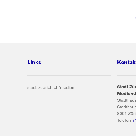
Links
Kontak
Stadt Zü
stadt-zuerich.ch/medien
Mediend
Stadthau
Stadthau
8001
Zür
Telefon
+