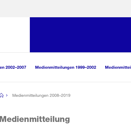
Sprunglink:
Navigation
sauswahl
vigation
m Inhalt
r Suche
gen 2002–2007
Medienmitteilungen 1999–2002
Medienmittei
Medienmitteilungen 2008–2019
[no
title]
Medienmitteilung