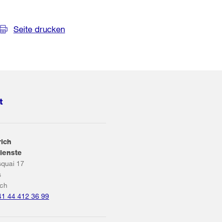
Seite drucken
t
rich
ienste
squai 17
s
ich
41 44 412 36 99