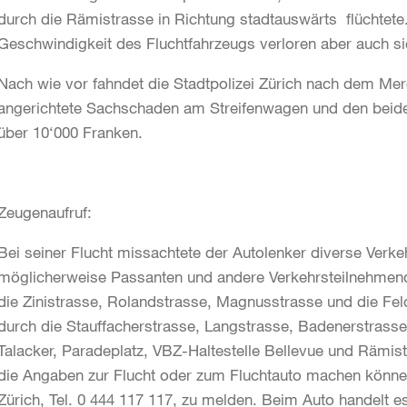
durch die Rämistrasse in Richtung stadtauswärts flüchtete
Geschwindigkeit des Fluchtfahrzeugs verloren aber auch s
Nach wie vor fahndet die Stadtpolizei Zürich nach dem M
angerichtete Sachschaden am Streifenwagen und den beiden
über 10‘000 Franken.
Zeugenaufruf:
Bei seiner Flucht missachtete der Autolenker diverse Verk
möglicherweise Passanten und andere Verkehrsteilnehmende
die Zinistrasse, Rolandstrasse, Magnusstrasse und die Fel
durch die Stauffacherstrasse, Langstrasse, Badenerstrasse,
Talacker, Paradeplatz, VBZ-Haltestelle Bellevue und Rämis
die Angaben zur Flucht oder zum Fluchtauto machen können
Zürich, Tel. 0 444 117 117, zu melden. Beim Auto handelt 