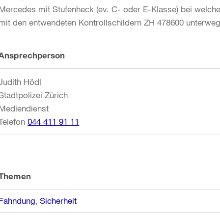
Mercedes mit Stufenheck (ev. C- oder E-Klasse) bei welchem
mit den entwendeten Kontrollschildern ZH 478600 unterwegs
Weitere
Ansprechperson
Informationen
Judith Hödl
Stadtpolizei Zürich
Mediendienst
Telefon
044 411 91 11
Themen
Fahndung
Sicherheit