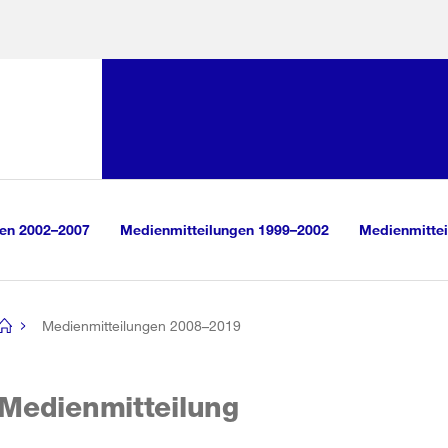
Sprunglink:
Navigation
sauswahl
vigation
m Inhalt
r Suche
gen 2002–2007
Medienmitteilungen 1999–2002
Medienmittei
Medienmitteilungen 2008–2019
[no
title]
Medienmitteilung