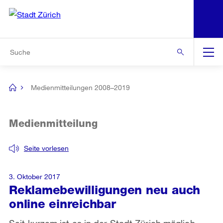
N
S
Zur Bereichsauswahl
Zur Hilfsnavigation
Zum Inhalt
Zur Suche
Suche
Global
Navigation
Medienmitteilungen 2008–2019
[no
title]
Medienmitteilung
Seite vorlesen
3. Oktober 2017
Reklamebewilligungen neu auch
online einreichbar
Seit kurzem ist es in der Stadt Zürich möglich,