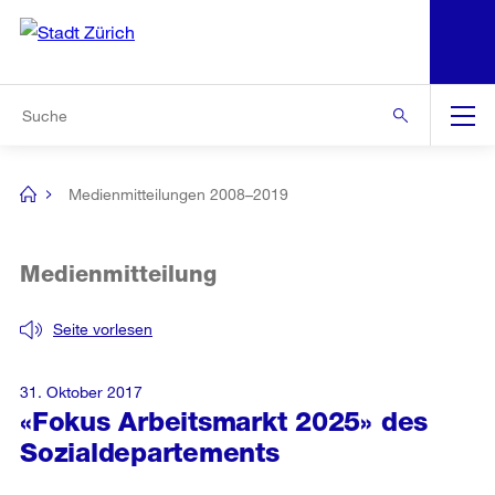
N
S
Zur Bereichsauswahl
Zur Hilfsnavigation
Zum Inhalt
Zur Suche
Suche
Global
Navigation
Medienmitteilungen 2008–2019
[no
title]
Medienmitteilung
Seite vorlesen
31. Oktober 2017
«Fokus Arbeitsmarkt 2025» des
Sozialdepartements