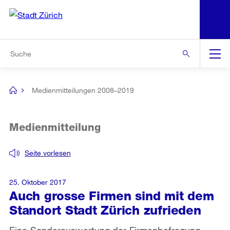
N
S
Zur Bereichsauswahl
Zur Hilfsnavigation
Zum Inhalt
Zur Suche
Suche
Global
Navigation
Medienmitteilungen 2008–2019
[no
title]
Medienmitteilung
Seite vorlesen
25. Oktober 2017
Auch grosse Firmen sind mit dem
Standort Stadt Zürich zufrieden
Eine Sonderauswertung der Firmenbefragung