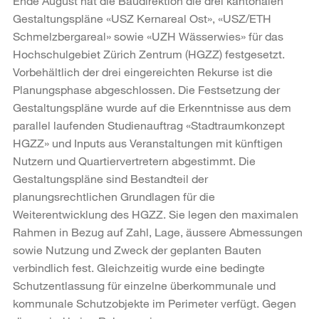
Ende August hat die Baudirektion die drei kantonalen
Gestaltungspläne «USZ Kernareal Ost», «USZ/ETH
Schmelzbergareal» sowie «UZH Wässerwies» für das
Hochschulgebiet Zürich Zentrum (HGZZ) festgesetzt.
Vorbehältlich der drei eingereichten Rekurse ist die
Planungsphase abgeschlossen. Die Festsetzung der
Gestaltungspläne wurde auf die Erkenntnisse aus dem
parallel laufenden Studienauftrag «Stadtraumkonzept
HGZZ» und Inputs aus Veranstaltungen mit künftigen
Nutzern und Quartiervertretern abgestimmt. Die
Gestaltungspläne sind Bestandteil der
planungsrechtlichen Grundlagen für die
Weiterentwicklung des HGZZ. Sie legen den maximalen
Rahmen in Bezug auf Zahl, Lage, äussere Abmessungen
sowie Nutzung und Zweck der geplanten Bauten
verbindlich fest. Gleichzeitig wurde eine bedingte
Schutzentlassung für einzelne überkommunale und
kommunale Schutzobjekte im Perimeter verfügt. Gegen