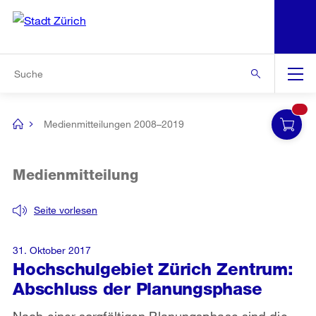
N
S
Zur Bereichsauswahl
Zur Hilfsnavigation
Zum Inhalt
Zur Suche
Suche
Global
Navigation
Medienmitteilungen 2008–2019
[no
title]
Medienmitteilung
Seite vorlesen
31. Oktober 2017
Hochschulgebiet Zürich Zentrum:
Abschluss der Planungsphase
Nach einer sorgfältigen Planungsphase sind die