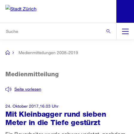
N
S
Zur Bereichsauswahl
Zur Hilfsnavigation
Zum Inhalt
Zur Suche
Suche
Global
Navigation
Medienmitteilungen 2008–2019
[no
title]
Medienmitteilung
Seite vorlesen
24. Oktober 2017,16.03 Uhr
Mit Kleinbagger rund sieben
Meter in die Tiefe gestürzt
Ein Bauarbeiter wurde schwer verletzt, nachdem