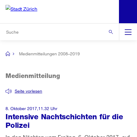
N
S
Zur Bereichsauswahl
Zur Hilfsnavigation
Zum Inhalt
Zur Suche
Suche
Global
Navigation
Medienmitteilungen 2008–2019
[no
title]
Medienmitteilung
Seite vorlesen
8. Oktober 2017,11.32 Uhr
Intensive Nachtschichten für die
Polizei
In den Nächten vom Freitag, 6. Oktober 2017, auf