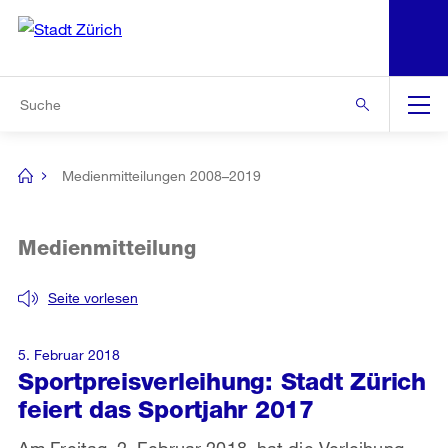
N
S
Zur Bereichsauswahl
Zur Hilfsnavigation
Zum Inhalt
Zur Suche
Suche
Global
Navigation
Medienmitteilungen 2008–2019
[no
title]
Medienmitteilung
Seite vorlesen
5. Februar 2018
Sportpreisverleihung: Stadt Zürich
feiert das Sportjahr 2017
Am Freitag, 2. Februar 2018, hat die Verleihung