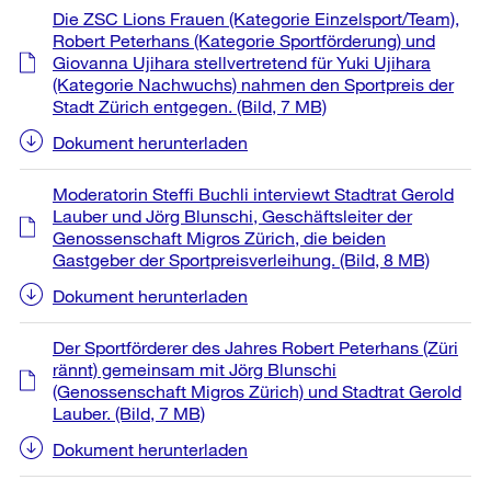
Weitere
Die ZSC Lions Frauen (Kategorie Einzelsport/Team),
Informationen
Robert Peterhans (Kategorie Sportförderung) und
Giovanna Ujihara stellvertretend für Yuki Ujihara
(Kategorie Nachwuchs) nahmen den Sportpreis der
Stadt Zürich entgegen.
(Bild, 7 MB)
Dokument herunterladen
Moderatorin Steffi Buchli interviewt Stadtrat Gerold
Lauber und Jörg Blunschi, Geschäftsleiter der
Genossenschaft Migros Zürich, die beiden
Gastgeber der Sportpreisverleihung.
(Bild, 8 MB)
Dokument herunterladen
Der Sportförderer des Jahres Robert Peterhans (Züri
rännt) gemeinsam mit Jörg Blunschi
(Genossenschaft Migros Zürich) und Stadtrat Gerold
Lauber.
(Bild, 7 MB)
Dokument herunterladen