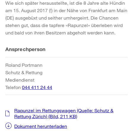
Wie sich später herausstellte, ist die 8 Jahre alte Hündin
am 15. August 2017 (!) in der Nähe von Frankfurt am Main
(DE) ausgebüxt und seither umhergeirrt. Die Chancen
stehen gut, dass die tapfere «Rapunzel» überleben wird
und bald von ihren Besitzern abgeholt werden kann.
Weitere
Ansprechperson
Informationen
Roland Portmann
Schutz & Rettung
Mediendienst
Telefon
044 411 24 44
Rapunzel im Rettungswagen (Quelle: Schutz &
Rettung Zürich)
(Bild, 211 KB)
Dokument herunterladen