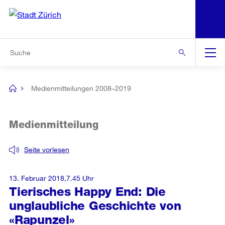
N
S
Zur Bereichsauswahl
Zur Hilfsnavigation
Zum Inhalt
Zur Suche
Suche
Global
Navigation
Medienmitteilungen 2008–2019
[no
title]
Medienmitteilung
Seite vorlesen
13. Februar 2018,7.45 Uhr
Tierisches Happy End: Die
unglaubliche Geschichte von
«Rapunzel»