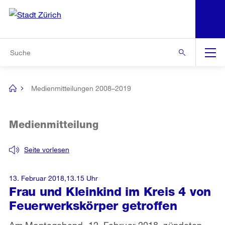
N
S
Zur Bereichsauswahl
Zur Hilfsnavigation
Zum Inhalt
Zur Suche
Suche
Global
Navigation
Medienmitteilungen 2008–2019
[no
title]
Medienmitteilung
Seite vorlesen
13. Februar 2018,13.15 Uhr
Frau und Kleinkind im Kreis 4 von
Feuerwerkskörper getroffen
Am Montagabend, 12. Februar 2018, zündeten