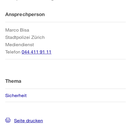
Weitere
Ansprechperson
Informationen
Marco Bisa
Stadtpolizei Zürich
Mediendienst
Telefon
044 411 91 11
Thema
Sicherheit
Seite drucken