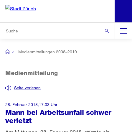
N
S
Zur Bereichsauswahl
Zur Hilfsnavigation
Zum Inhalt
Zur Suche
Suche
Global
Navigation
Medienmitteilungen 2008–2019
[no
title]
Medienmitteilung
Seite vorlesen
28. Februar 2018,17.03 Uhr
Mann bei Arbeitsunfall schwer
verletzt
Am Mittwoch, 28. Februar 2018, stürzte ein