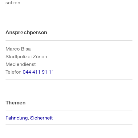
setzen.
Weitere
Ansprechperson
Informationen
Marco Bisa
Stadtpolizei Zürich
Mediendienst
Telefon
044 411 91 11
Themen
Fahndung
Sicherheit