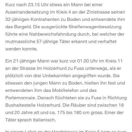
Kurz nach 23.15 Uhr stiess ein Mann bei einer
Auseinandersetzung im Kreis 4 an der Zinistrasse seinen
32-jährigen Kontrahenten zu Boden und entwendete ihm
das Bargeld. Die ausgerückte Streifenwagenbesatzung
führte eine Nahbereichsfahndung durch, bei welcher der
mutmassliche 57-jährige Täter erkannt und verhaftet
werden konnte.
Ein 21-jähriger Mann war kurz vor 01.00 Uhr im Kreis 11
an der Strasse Im Holzerhurd zu Fuss unterwegs, als er
plötzlich von drei Unbekannten angegriffen wurde. Sie
stiessen den jungen Mann zu Boden, hielten ihn fest und
entwendeten ihm das Mobiltelefon und das
Portemonnaie. Danach flüchteten sie zu Fuss in Richtung
Bushaltestelle Holzerhurd. Die Räuber sind zwischen 18
und 20 Jahre alt und ca. 175 bis 180 cm gross. Einer der
Täter sprach Italienisch.
In einem Lokal an der Hardstrasse im Kreis 5 kam es kurz