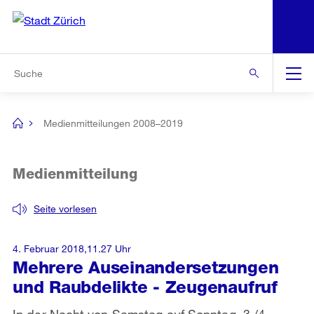
N
S
Zur Bereichsauswahl
Zur Hilfsnavigation
Zum Inhalt
Zur Suche
Suche
Global
Navigation
Medienmitteilungen 2008–2019
[no
title]
Medienmitteilung
Seite vorlesen
4. Februar 2018,11.27 Uhr
Mehrere Auseinandersetzungen
und Raubdelikte - Zeugenaufruf
In der Nacht von Samstag auf Sonntag, 3./4.