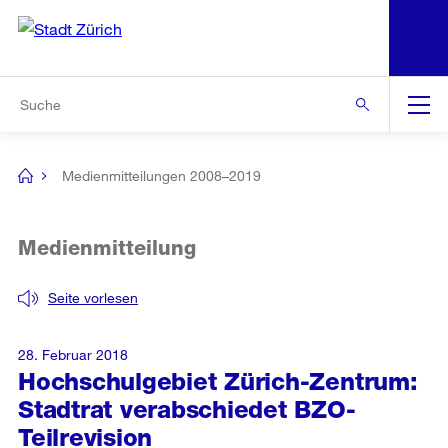
N
S
Zur Bereichsauswahl
Zur Hilfsnavigation
Zum Inhalt
Zur Suche
Suche
Global
Navigation
Medienmitteilungen 2008–2019
[no
title]
Medienmitteilung
Seite vorlesen
28. Februar 2018
Hochschulgebiet Zürich-Zentrum:
Stadtrat verabschiedet BZO-
Teilrevision