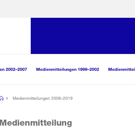
Sprunglink:
Navigation
sauswahl
vigation
m Inhalt
r Suche
gen 2002–2007
Medienmitteilungen 1999–2002
Medienmittei
Medienmitteilungen 2008–2019
[no
title]
Medienmitteilung