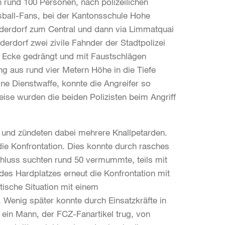
rund 100 Personen, nach polizeilichen
sball-Fans, bei der Kantonsschule Hohe
derdorf zum Central und dann via Limmatquai
dorf zwei zivile Fahnder der Stadtpolizei
e Ecke gedrängt und mit Faustschlägen
ng aus rund vier Metern Höhe in die Tiefe
ine Dienstwaffe, konnte die Angreifer so
eise wurden die beiden Polizisten beim Angriff
nd zündeten dabei mehrere Knallpetarden.
ie Konfrontation. Dies konnte durch rasches
chluss suchten rund 50 vermummte, teils mit
es Hardplatzes erneut die Konfrontation mit
tische Situation mit einem
 Wenig später konnte durch Einsatzkräfte in
in Mann, der FCZ-Fanartikel trug, von