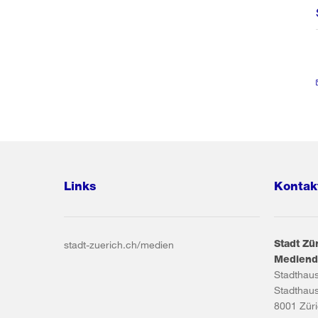
Links
Kontak
Stadt Zü
stadt-zuerich.ch/medien
Mediend
Stadthau
Stadthau
8001
Zür