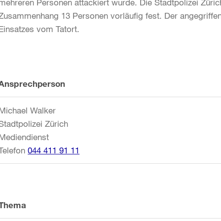
mehreren Personen attackiert wurde. Die Stadtpolizei Züric
Zusammenhang 13 Personen vorläufig fest. Der angegriffe
Einsatzes vom Tatort.
Weitere
Ansprechperson
Informationen
Michael Walker
Stadtpolizei Zürich
Mediendienst
Telefon
044 411 91 11
Thema