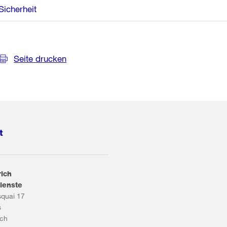
Sicherheit
Seite drucken
t
rich
ienste
squai 17
s
ich