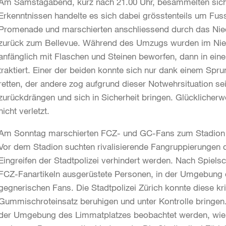
Am Samstagabend, kurz nach 21.00 Uhr, besammelten sich 
Erkenntnissen handelte es sich dabei grösstenteils um Fus
Promenade und marschierten anschliessend durch das Nie
zurück zum Bellevue. Während des Umzugs wurden im Nieder
anfänglich mit Flaschen und Steinen beworfen, dann in ein
traktiert. Einer der beiden konnte sich nur dank einem Spru
retten, der andere zog aufgrund dieser Notwehrsituation se
zurückdrängen und sich in Sicherheit bringen. Glücklicherw
nicht verletzt.
Am Sonntag marschierten FCZ- und GC-Fans zum Stadion u
Vor dem Stadion suchten rivalisierende Fangruppierungen d
Eingreifen der Stadtpolizei verhindert werden. Nach Spiels
FCZ-Fanartikeln ausgerüstete Personen, in der Umgebung d
gegnerischen Fans. Die Stadtpolizei Zürich konnte diese kri
Gummischroteinsatz beruhigen und unter Kontrolle bringen.
der Umgebung des Limmatplatzes beobachtet werden, wie e