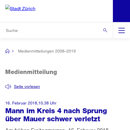
N
S
Zur Bereichsauswahl
Zur Hilfsnavigation
Zum Inhalt
Zur Suche
Suche
Global
Navigation
Medienmitteilungen 2008–2019
[no
title]
Medienmitteilung
Seite vorlesen
16. Februar 2018,10.38 Uhr
Mann im Kreis 4 nach Sprung
über Mauer schwer verletzt
Am frühen Freitagmorgen, 16. Februar 2018,