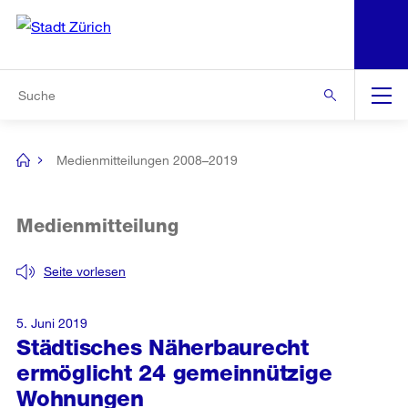
N
S
Zur Bereichsauswahl
Zur Hilfsnavigation
Zum Inhalt
Zur Suche
Suche
Global
Navigation
Medienmitteilungen 2008–2019
[no
title]
Medienmitteilung
Seite vorlesen
5. Juni 2019
Städtisches Näherbaurecht
ermöglicht 24 gemeinnützige
Wohnungen