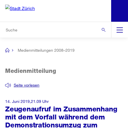
N
S
Zur Bereichsauswahl
Zur Hilfsnavigation
Zum Inhalt
Zur Suche
Suche
Global
Navigation
Medienmitteilungen 2008–2019
[no
title]
Medienmitteilung
Seite vorlesen
14. Juni 2019,21.09 Uhr
Zeugenaufruf im Zusammenhang
mit dem Vorfall während dem
Demonstrationsumzug zum