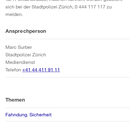
sich bei der Stadtpolizei Zürich, 0 444 117 117 zu
melden.
Weitere
Ansprechperson
Informationen
Marc Surber
Stadtpolizei Zürich
Mediendienst
Telefon
+41 44 411 91 11
Themen
Fahndung
Sicherheit