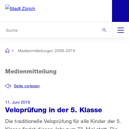
N
S
Zur Bereichsauswahl
Zur Hilfsnavigation
Zum Inhalt
Zur Suche
Suche
Global
Navigation
Medienmitteilungen 2008–2019
[no
title]
Medienmitteilung
Seite vorlesen
11. Juni 2019
Veloprüfung in der 5. Klasse
Die traditionelle Veloprüfung für alle Kinder der 5.
Klasse findet dieses Jahr zum 73. Mal statt. Die