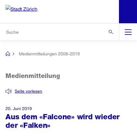
N
S
Zur Bereichsauswahl
Zur Hilfsnavigation
Zum Inhalt
Zur Suche
Suche
Global
Navigation
Medienmitteilungen 2008–2019
[no
title]
Medienmitteilung
Seite vorlesen
20. Juni 2019
Aus dem «Falcone» wird wieder
der «Falken»