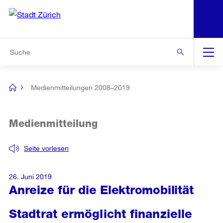
N
S
Zur Bereichsauswahl
Zur Hilfsnavigation
Zum Inhalt
Zur Suche
Suche
Global
Navigation
Medienmitteilungen 2008–2019
[no
title]
Medienmitteilung
Seite vorlesen
26. Juni 2019
Anreize für die Elektromobilität
Stadtrat ermöglicht finanzielle