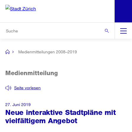
N
S
Zur Bereichsauswahl
Zur Hilfsnavigation
Zum Inhalt
Zur Suche
Suche
Global
Navigation
Medienmitteilungen 2008–2019
[no
title]
Medienmitteilung
Seite vorlesen
27. Juni 2019
Neue interaktive Stadtpläne mit
vielfältigem Angebot