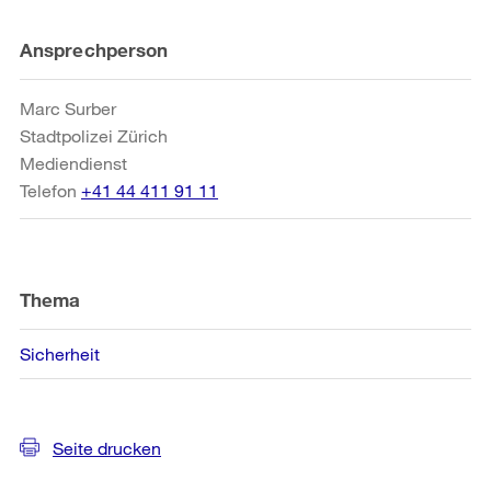
Weitere
Ansprechperson
Informationen
Marc Surber
Stadtpolizei Zürich
Mediendienst
Telefon
+41 44 411 91 11
Thema
Sicherheit
Seite drucken