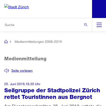
N
S
Zur Bereichsauswahl
Zur Hilfsnavigation
Zum Inhalt
Zur Suche
Suche
Global
Navigation
Medienmitteilungen 2008–2019
[no
title]
Medienmitteilung
Seite vorlesen
25. Juni 2019,16.20 Uhr
Seilgruppe der Stadtpolizei Zürich
rettet Touristinnen aus Bergnot
Am Dienstagnachmittag, 25. Juni 2019, rettete die