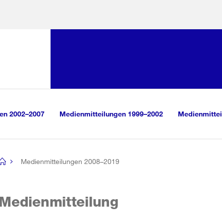
Sprunglink:
Navigation
sauswahl
vigation
m Inhalt
r Suche
gen 2002–2007
Medienmitteilungen 1999–2002
Medienmittei
Medienmitteilungen 2008–2019
[no
title]
Medienmitteilung