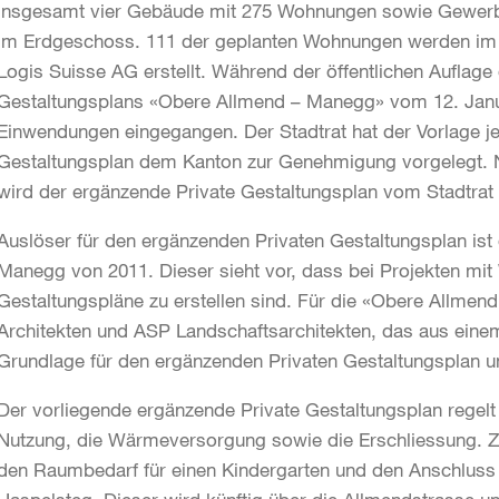
insgesamt vier Gebäude mit 275 Wohnungen sowie Gewerb
im Erdgeschoss. 111 der geplanten Wohnungen werden im 
Logis Suisse AG erstellt. Während der öffentlichen Auflag
Gestaltungsplans «Obere Allmend – Manegg» vom 12. Janu
Einwendungen eingegangen. Der Stadtrat hat der Vorlage je
Gestaltungsplan dem Kanton zur Genehmigung vorgelegt. N
wird der ergänzende Private Gestaltungsplan vom Stadtrat i
Auslöser für den ergänzenden Privaten Gestaltungsplan ist
Manegg von 2011. Dieser sieht vor, dass bei Projekten mi
Gestaltungspläne zu erstellen sind. Für die «Obere Allme
Architekten und ASP Landschaftsarchitekten, das aus einem
Grundlage für den ergänzenden Privaten Gestaltungsplan u
Der vorliegende ergänzende Private Gestaltungsplan regelt
Nutzung, die Wärmeversorgung sowie die Erschliessung. Z
den Raumbedarf für einen Kindergarten und den Anschluss 