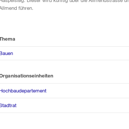
Haspelsteg. Dieser wird künftig über die Allmendstrasse 
Allmend führen.
Weitere
Informationen
Thema
Bauen
Organisationseinheiten
Hochbaudepartement
Stadtrat