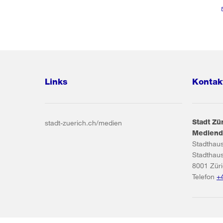
Links
Kontak
Stadt Zü
stadt-zuerich.ch/medien
Mediend
Stadthau
Stadthau
8001
Zür
Telefon
+