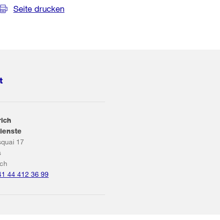
Seite drucken
t
rich
ienste
squai 17
s
ich
41 44 412 36 99