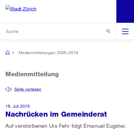
N
S
Zur Bereichsauswahl
Zur Hilfsnavigation
Zum Inhalt
Zur Suche
Suche
Global
Navigation
Medienmitteilungen 2008–2019
[no
title]
Medienmitteilung
Seite vorlesen
18. Juli 2019
Nachrücken im Gemeinderat
Auf verstorbenen Urs Fehr folgt Emanuel Eugster.