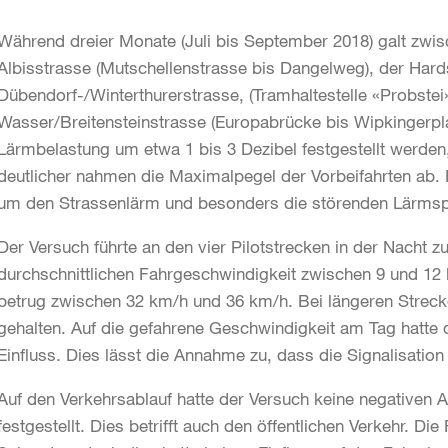
Während dreier Monate (Juli bis September 2018) galt zwi
Albisstrasse (Mutschellenstrasse bis Dangelweg), der Hardst
Dübendorf-/Winterthurerstrasse, (Tramhaltestelle «Probste
Wasser/Breitensteinstrasse (Europabrücke bis Wipkingerplat
Lärmbelastung um etwa 1 bis 3 Dezibel festgestellt werde
deutlicher nahmen die Maximalpegel der Vorbeifahrten ab.
um den Strassenlärm und besonders die störenden Lärmspi
Der Versuch führte an den vier Pilotstrecken in der Nacht z
durchschnittlichen Fahrgeschwindigkeit zwischen 9 und 12 
betrug zwischen 32 km/h und 36 km/h. Bei längeren Streck
gehalten. Auf die gefahrene Geschwindigkeit am Tag hatte 
Einfluss. Dies lässt die Annahme zu, dass die Signalisatio
Auf den Verkehrsablauf hatte der Versuch keine negativen
festgestellt. Dies betrifft auch den öffentlichen Verkehr. D