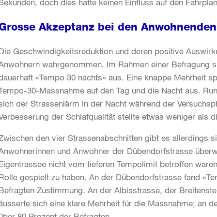
Sekunden, doch dies hatte keinen Einfluss auf den Fahrplan 
Grosse Akzeptanz bei den Anwohnende
Die Geschwindigkeitsreduktion und deren positive Auswi
Anwohnern wahrgenommen. Im Rahmen einer Befragung spr
dauerhaft «Tempo 30 nachts» aus. Eine knappe Mehrheit spr
Tempo-30-Massnahme auf den Tag und die Nacht aus. Rund 
sich der Strassenlärm in der Nacht während der Versuchspha
Verbesserung der Schlafqualität stellte etwas weniger als di
Zwischen den vier Strassenabschnitten gibt es allerdings si
Anwohnerinnen und Anwohner der Dübendorfstrasse überwi
Eigentrassee nicht vom tieferen Tempolimit betroffen ware
Rolle gespielt zu haben. An der Dübendorfstrasse fand «Te
Befragten Zustimmung. An der Albisstrasse, der Breitens
äusserte sich eine klare Mehrheit für die Massnahme; an 
über 80 Prozent der Befragten.