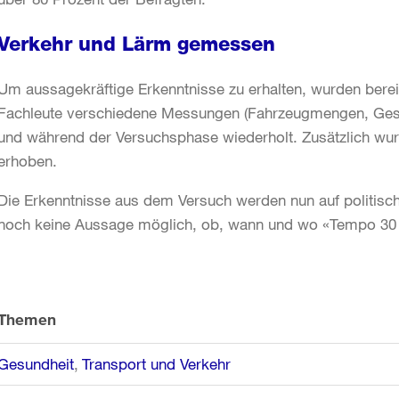
Verkehr und Lärm gemessen
Um aussagekräftige Erkenntnisse zu erhalten, wurden ber
Fachleute verschiedene Messungen (Fahrzeugmengen, Gesc
und während der Versuchsphase wiederholt. Zusätzlich wurd
erhoben.
Die Erkenntnisse aus dem Versuch werden nun auf politische
noch keine Aussage möglich, ob, wann und wo «Tempo 30 nach
Weitere
Informationen
Themen
Gesundheit
Transport und Verkehr