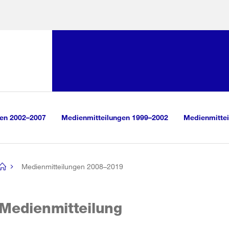
Sprunglink:
Navigation
sauswahl
vigation
m Inhalt
r Suche
gen 2002–2007
Medienmitteilungen 1999–2002
Medienmittei
Medienmitteilungen 2008–2019
[no
title]
Medienmitteilung