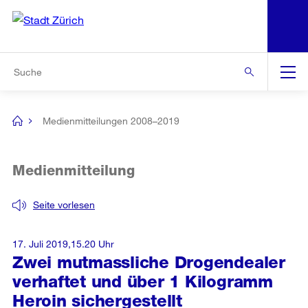
N
S
Zur Bereichsauswahl
Zur Hilfsnavigation
Zum Inhalt
Zur Suche
Suche
Global
Navigation
Medienmitteilungen 2008–2019
[no
title]
Medienmitteilung
Seite vorlesen
17. Juli 2019,15.20 Uhr
Zwei mutmassliche Drogendealer
verhaftet und über 1 Kilogramm
Heroin sichergestellt