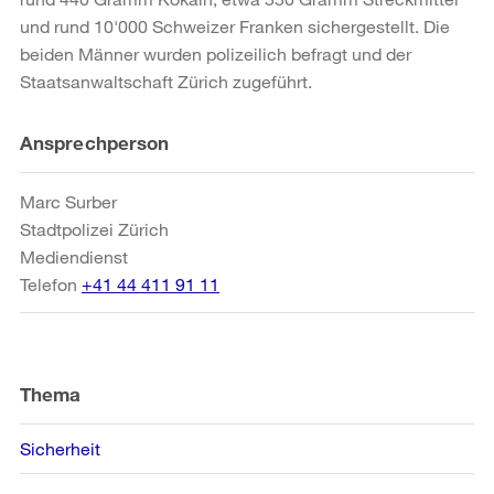
und rund 10'000 Schweizer Franken sichergestellt. Die
beiden Männer wurden polizeilich befragt und der
Staatsanwaltschaft Zürich zugeführt.
Weitere
Ansprechperson
Informationen
Marc Surber
Stadtpolizei Zürich
Mediendienst
Telefon
+41 44 411 91 11
Thema
Sicherheit