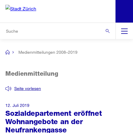
N
S
Zur Bereichsauswahl
Zur Hilfsnavigation
Zum Inhalt
Zur Suche
Suche
Global
Navigation
Medienmitteilungen 2008–2019
[no
title]
Medienmitteilung
Seite vorlesen
12. Juli 2019
Sozialdepartement eröffnet
Wohnangebote an der
Neufrankengasse