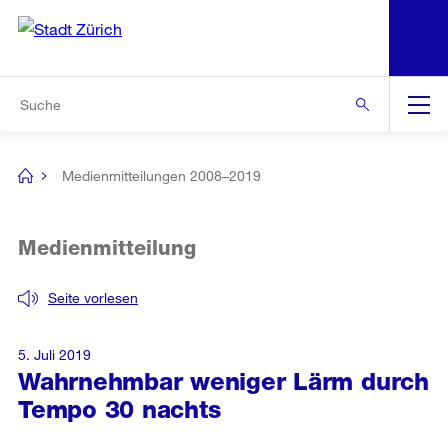
N
S
Zur Bereichsauswahl
Zur Hilfsnavigation
Zum Inhalt
Zur Suche
Suche
Global
Navigation
Medienmitteilungen 2008–2019
[no
title]
Medienmitteilung
Seite vorlesen
5. Juli 2019
Wahrnehmbar weniger Lärm durch
Tempo 30 nachts