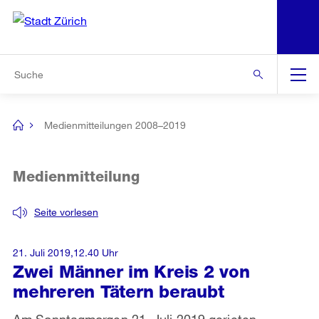
N
S
Zur Bereichsauswahl
Zur Hilfsnavigation
Zum Inhalt
Zur Suche
Suche
Global
Navigation
Medienmitteilungen 2008–2019
[no
title]
Medienmitteilung
Seite vorlesen
21. Juli 2019,12.40 Uhr
Zwei Männer im Kreis 2 von
mehreren Tätern beraubt
Am Sonntagmorgen 21. Juli 2019 gerieten