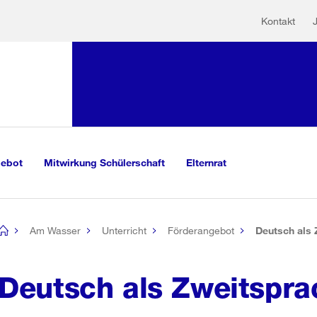
Hilfs
Sprunglink:
Kontakt
Navigation
mationen
sauswahl
vigation
m Inhalt
r Suche
gebot
Mitwirkung Schülerschaft
Elternrat
Am Wasser
Unterricht
Förderangebot
Deutsch als 
[no
title]
Deutsch als Zweitspra