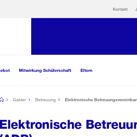
Hilfs
Sprunglink:
Kontakt
Navigation
mationen
sauswahl
vigation
m Inhalt
r Suche
gebot
Mitwirkung Schülerschaft
Eltern
Gabler
Betreuung
Elektronische Betreuungsvereinba
[no
title]
Elektronische Betreuu