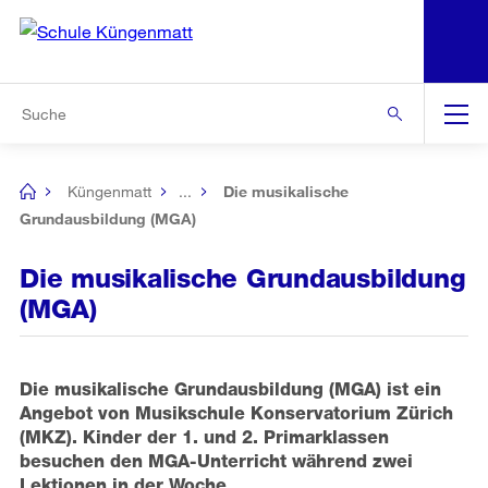
N
S
Zu den weiteren Informationen
Zur Bereichsauswahl
Zur Hilfsnavigation
Zum Inhalt
Zur Suche
Suche
Global
Navigation
Küngenmatt
...
Die musikalische
[no
title]
Grundausbildung (MGA)
Die musikalische Grundausbildung
(MGA)
Die musikalische Grundausbildung (MGA) ist ein
Angebot von Musikschule Konservatorium Zürich
(MKZ). Kinder der 1. und 2. Primarklassen
besuchen den MGA-Unterricht während zwei
Lektionen in der Woche.