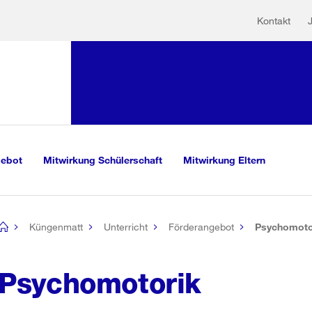
Hilfs
Sprunglink:
Kontakt
Navigation
mationen
sauswahl
vigation
m Inhalt
r Suche
gebot
Mitwirkung Schülerschaft
Mitwirkung Eltern
Küngenmatt
Unterricht
Förderangebot
Psychomoto
[no
title]
Psychomotorik