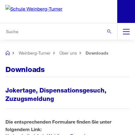
N
S
Zur Bereichsauswahl
Zur Hilfsnavigation
Zum Inhalt
Zur Suche
Suche
Global
Navigation
Weinberg-Turner
Über uns
Downloads
[no
title]
Downloads
Jokertage, Dispensationsgesuch,
Zuzugsmeldung
Die entsprechenden Formulare finden Sie unter
folgendem Link: