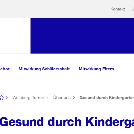
Hilfs
Sprunglink:
Kontakt
Navigation
sauswahl
vigation
m Inhalt
r Suche
gebot
Mitwirkung Schülerschaft
Mitwirkung Eltern
Weinberg-Turner
Über uns
Gesund durch Kindergarte
[no
title]
Gesund durch Kinderg