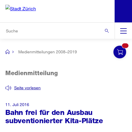
N
S
Zu den weiteren Informationen
Zur Bereichsauswahl
Zur Hilfsnavigation
Zum Inhalt
Zur Suche
Suche
Global
Navigation
Medienmitteilungen 2008–2019
[no
title]
Medienmitteilung
Seite vorlesen
11. Juli 2016
Bahn frei für den Ausbau
subventionierter Kita-Plätze