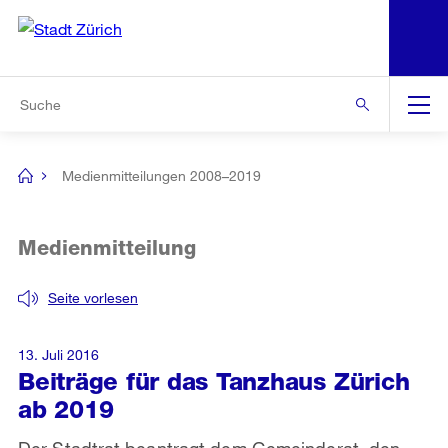
N
S
Zur Bereichsauswahl
Zur Hilfsnavigation
Zum Inhalt
Zur Suche
Suche
Global
Navigation
Medienmitteilungen 2008–2019
[no
title]
Medienmitteilung
Seite vorlesen
13. Juli 2016
Beiträge für das Tanzhaus Zürich
ab 2019
Der Stadtrat beantragt dem Gemeinderat, den