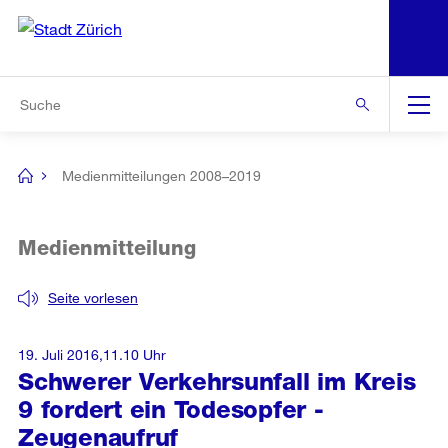
N
S
Zur Bereichsauswahl
Zur Hilfsnavigation
Zum Inhalt
Zur Suche
Suche
Global
Navigation
Medienmitteilungen 2008–2019
[no
title]
Medienmitteilung
Seite vorlesen
19. Juli 2016,11.10 Uhr
Schwerer Verkehrsunfall im Kreis
9 fordert ein Todesopfer -
Zeugenaufruf