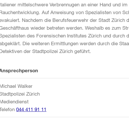
Italiener mittelschwere Verbrennugen an einer Hand und im
Rauchentwicklung. Auf Anweisung von Spezialisten von Sc
evakuiert. Nachdem die Berufsfeuerwehr der Stadt Zürich d
Geschäfthaus wieder betreten werden. Weshalb es zum St
Spezialisten des Forensischen Institutes Zürich und durch
abgeklärt. Die weiteren Ermittlungen werden durch die Sta
Detektiven der Stadtpolizei Zürich geführt.
Weitere
Ansprechperson
Informationen
Michael Walker
Stadtpolizei Zürich
Mediendienst
Telefon
044 411 91 11