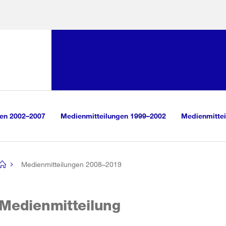
Sprunglink:
Navigation
sauswahl
vigation
m Inhalt
r Suche
gen 2002–2007
Medienmitteilungen 1999–2002
Medienmittei
Medienmitteilungen 2008–2019
[no
title]
Medienmitteilung