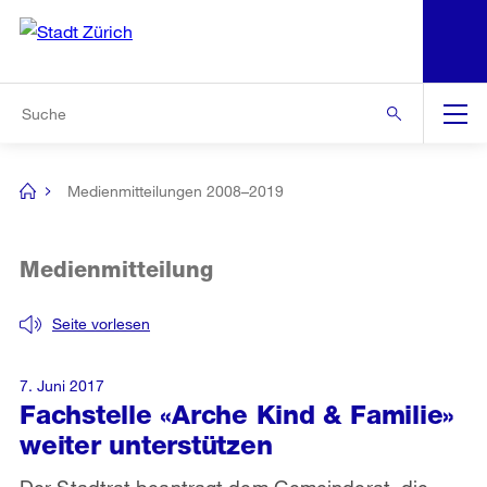
N
S
Zur Bereichsauswahl
Zur Hilfsnavigation
Zum Inhalt
Zur Suche
Suche
Global
Navigation
Medienmitteilungen 2008–2019
[no
title]
Medienmitteilung
Seite vorlesen
7. Juni 2017
Fachstelle «Arche Kind & Familie»
weiter unterstützen
Der Stadtrat beantragt dem Gemeinderat, die