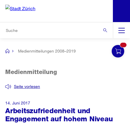
N
S
Zur Bereichsauswahl
Zur Hilfsnavigation
Zum Inhalt
Zur Suche
Suche
Global
Navigation
Medienmitteilungen 2008–2019
[no
title]
Medienmitteilung
Seite vorlesen
14. Juni 2017
Arbeitszufriedenheit und
Engagement auf hohem Niveau