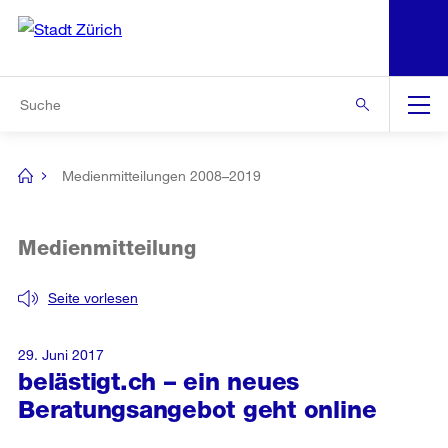
N
S
Zur Bereichsauswahl
Zur Hilfsnavigation
Zum Inhalt
Zur Suche
Suche
Global
Navigation
Medienmitteilungen 2008–2019
[no
title]
Medienmitteilung
Seite vorlesen
29. Juni 2017
belästigt.ch – ein neues
Beratungsangebot geht online