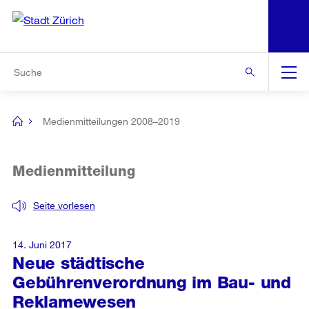
N
S
Zur Bereichsauswahl
Zur Hilfsnavigation
Zum Inhalt
Zur Suche
Suche
Global
Navigation
Medienmitteilungen 2008–2019
[no
title]
Medienmitteilung
Seite vorlesen
14. Juni 2017
Neue städtische
Gebührenverordnung im Bau- und
Reklamewesen