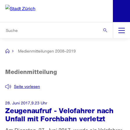
N
S
Zur Bereichsauswahl
Zur Hilfsnavigation
Zum Inhalt
Zur Suche
Suche
Global
Navigation
Medienmitteilungen 2008–2019
[no
title]
Medienmitteilung
Seite vorlesen
28. Juni 2017,9.23 Uhr
Zeugenaufruf - Velofahrer nach
Unfall mit Forchbahn verletzt
Am Dienstag, 27. Juni 2017, wurde ein Velofahrer